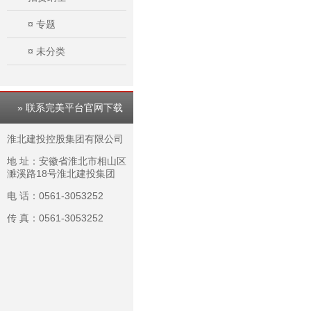
¤
专题
¤
未分类
» 联系完美平台官网下载
淮北建投控股集团有限公司
地 址：安徽省淮北市相山区
濉溪路18号淮北建投集团
电 话：0561-3053252
传 真：0561-3053252