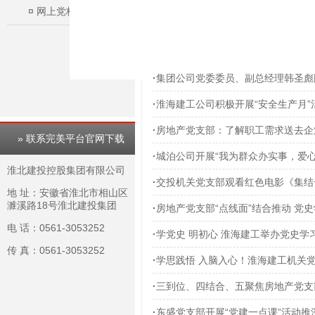
¤
网上党校
·
集团公司党委委员、副总经理韩圣彪
·
淮海建工公司积极开展“安全生产月”
·
房地产党支部：了解职工需求送去企
» 联系完美平台官网下载
·
城泊公司开展“我为群众办实事，爱心
淮北建投控股集团有限公司
·
交投机关党支部观看红色电影《集结
地 址：安徽省淮北市相山区
濉溪路18号淮北建投集团
·
房地产党支部“点线面”结合推动 党
电 话：0561-3053252
·
学党史 明初心 淮海建工举办党史学
传 真：0561-3053252
·
学思践悟 入脑入心！淮海建工机关
·
三到位、四结合、五聚焦房地产党支
·
东盛党支部开展“党建一点课”活动推