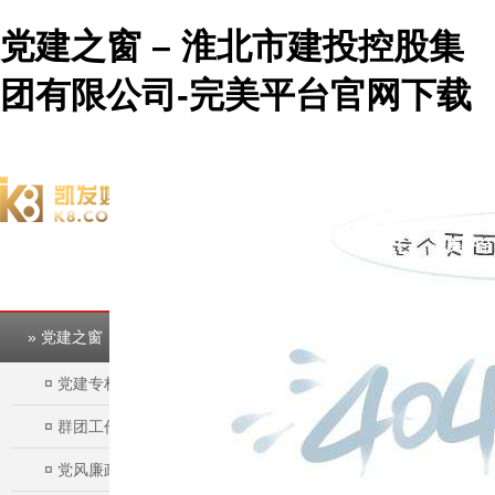
党建之窗 – 淮北市建投控股集
团有限公司-完美平台官网下载
欢迎访问淮北市建投控股集团有限公司官方网站！
完美平台
完美平台
» 党建之窗
¤
党建专栏
¤
群团工作
¤
党风廉政