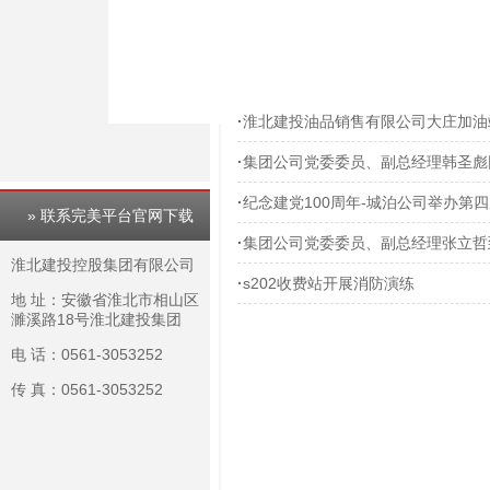
·
淮北建投油品销售有限公司大庄加油
·
集团公司党委委员、副总经理韩圣彪
·
纪念建党100周年-城泊公司举办第四
» 联系完美平台官网下载
·
集团公司党委委员、副总经理张立哲
淮北建投控股集团有限公司
·
s202收费站开展消防演练
地 址：安徽省淮北市相山区
濉溪路18号淮北建投集团
电 话：0561-3053252
传 真：0561-3053252