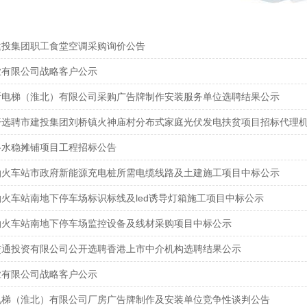
建投集团职工食堂空调采购询价公告
业有限公司战略客户公示
斯电梯（淮北）有限公司采购广告牌制作安装服务单位选聘结果公示
开选聘市建投集团刘桥镇火神庙村分布式家庭光伏发电扶贫项目招标代理
路水稳摊铺项目工程招标公告
泊火车站市政府新能源充电桩所需电缆线路及土建施工项目中标公示
火车站南地下停车场标识标线及led诱导灯箱施工项目中标公示
泊火车站南地下停车场监控设备及线材采购项目中标公示
交通投资有限公司公开选聘香港上市中介机构选聘结果公示
业有限公司战略客户公示
斯电梯（淮北）有限公司厂房广告牌制作及安装单位竞争性谈判公告