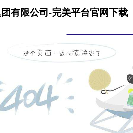
集团有限公司-完美平台官网下载
完美平台官网下载
集团概况
新闻中心
综合业务
完
完美平台官网下载的招贤纳士
联系完美平台官网下载