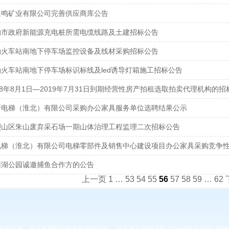
通鸣矿业有限公司完善供应商库公告
泊市政府新能源充电桩所需电缆线路及土建招标公告
泊火车站南地下停车场监控设备及线材采购招标公告
火车站南地下停车场标识标线及led诱导灯箱施工招标公告
18年8月1日—2019年7月31日到期经营性房产拍租选取拍卖代理机构的
斯电梯（淮北）有限公司采购办公家具服务单位选聘结果公示
烈山区朱山废弃采石场一期山体治理工程监理二次招标公告
电梯（淮北）有限公司电梯零部件及销售中心建设项目办公家具采购竞争
南湖公园诚邀捕鱼合作方的公告
上一页
1
…
53
54
55
56
57
58
59
…
62
的版权所有：淮北市建投控股集团有限公司
完美平台官网下载 copyright © 2021 hbjtw