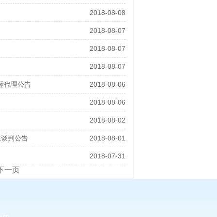
2018-08-08
2018-08-07
2018-08-07
2018-08-07
招标代理公告
2018-08-06
2018-08-06
2018-08-02
性谈判公告
2018-08-01
2018-07-31
下一页
.cn