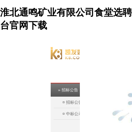
淮北通鸣矿业有限公司食堂选聘
台官网下载
欢迎访问淮北市建投控股集团有限公司官方网站！
» 招标公告
¤
招标公告
¤
中标公示