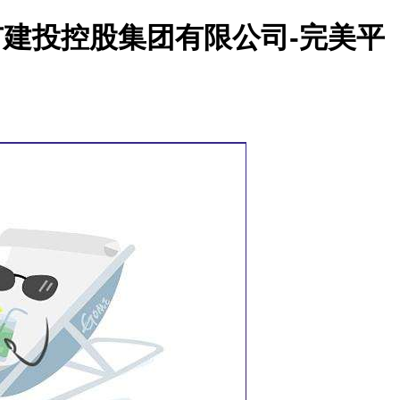
市建投控股集团有限公司-完美平
美平台官网下载的文化
党建之窗
招投标信息