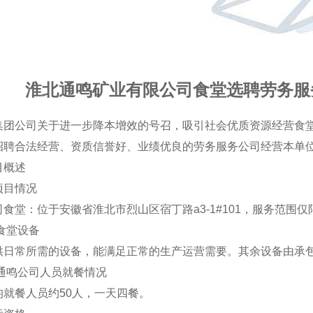
淮北通鸣矿业有限公司食堂选聘劳务服
集团公司关于进一步降本增效的号召，吸引社会优质资源经营食
招聘合法经营、资质信誉好、业绩优良的劳务服务公司经营本单
目概述
项目情况
食堂：位于安徽省淮北市烈山区宿丁路a3-1#101，服务范围
食堂设备
供日常所需的设备，能满足正常的生产运营需要。其余设备由承
通鸣公司人员就餐情况
均就餐人员约50人，一天四餐。