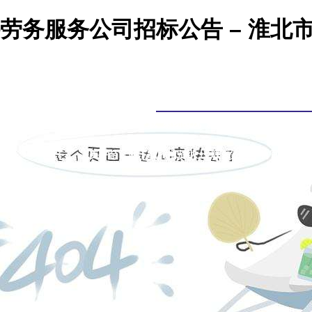
劳务服务公司招标公告 – 淮北
完美平台官网下载
集团概况
新闻中心
综合业务
完
完美平台官网下载的招贤纳士
联系完美平台官网下载