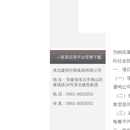
为响应
» 联系完美平台官网下载
向社会
一、项
淮北建投控股集团有限公司
（一）
地 址：安徽省淮北市相山区
濉溪路18号淮北建投集团
通鸣公司
电 话：0561-3053252
（二）
传 真：0561-3053252
食堂提
（三）
每餐平