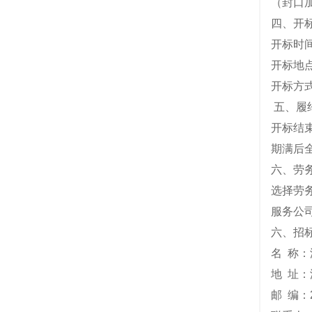
（封口
四、开
开标时间
开标地
开标方
五、履
开标结
期满后
六、劳
选择劳
服务公
六、招
名 称
地 址：
邮 编：2