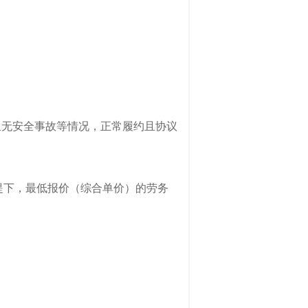
且无安全事故等情况，正常履约且协议
提下，最低报价（综合单价）的劳务