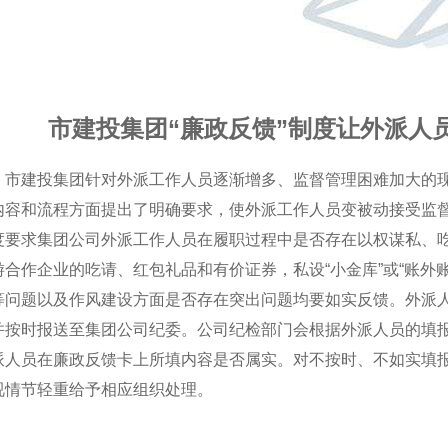
市建投集团“廉政反馈”制度让外派人
市建投集团针对外派工作人员逐渐增多、监督管理困难加大的现
内容和流程方面提出了明确要求，使外派工作人员变被动接受监
要求集团公司外派工作人员在履职过程中是否存在以权谋私、吃
游合作企业的吃请、红包礼品和有价证券，私设“小金库”或“账外
等问题以及作风建设方面是否存在突出问题均要如实反馈。外派
并按时报送至集团公司纪委。公司纪检部门会根据外派人员的填
派人员在廉政反馈卡上所填内容是否属实。对不按时、不如实填
视情节轻重给予相应组织处理。