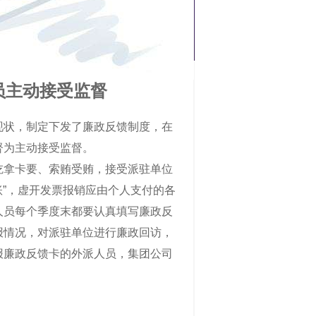
员主动接受监督
状，制定下发了廉政反馈制度，在
督为主动接受监督。
拿卡要、索贿受贿，接受派驻单位
账”，虚开发票报销应由个人支付的各
人员每个季度末都要认真填写廉政反
报情况，对派驻单位进行廉政回访，
报廉政反馈卡的外派人员，集团公司