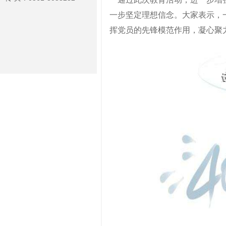
一步坚定理想信念。大家表示，
挥党员的先锋模范作用，凝心聚力