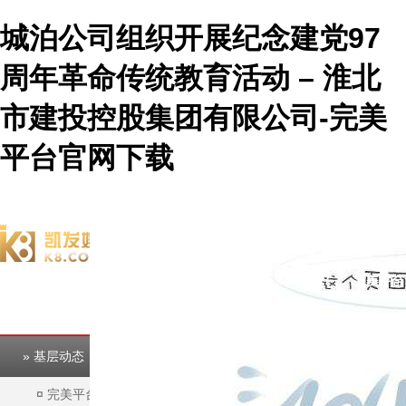
城泊公司组织开展纪念建党97
周年革命传统教育活动 – 淮北
市建投控股集团有限公司-完美
平台官网下载
欢迎访问淮北市建投控股集团有限公司官方网站！
完美平台
完美平台
» 基层动态
¤
完美平台官网下载的