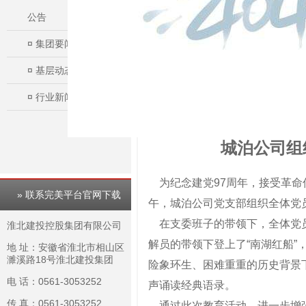
公告
¤
集团要闻
¤
基层动态
¤
行业新闻
城泊公司组
为纪念建党97周年，接受革命
» 联系完美平台官网下载
午，城泊公司党支部组织全体党
在支委班子的带领下，全体党员
淮北建投控股集团有限公司
解员的带领下登上了“南湖红船
地 址：安徽省淮北市相山区
濉溪路18号淮北建投集团
险象环生、困难重重的历史背景
电 话：0561-3053252
声诵读经典语录。
传 真：0561-3053252
通过此次教育活动，进一步增强