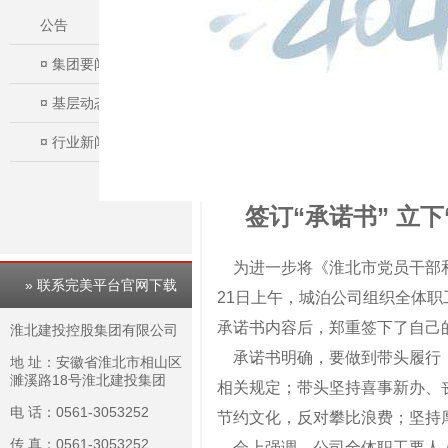
公告
¤
集团要闻
¤
基层动态
¤
行业新闻
签订“承诺书” 立
为进一步将《淮北市党员干部和
» 联系完美平台官网下载
21日上午，城泊公司组织全体
承诺书内容后，郑重签下了自己
淮北建投控股集团有限公司
承诺书明确，要做到带头履行《
地 址：安徽省淮北市相山区
濉溪路18号淮北建投集团
相关规定；带头坚持喜事新办、
电 话：0561-3053252
节约文化，反对攀比浪费；坚持
传 真：0561-3053252
会上强调，公司全体职工要人人