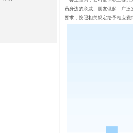
员身边的亲戚、朋友做起，广泛
要求，按照相关规定给予相应党