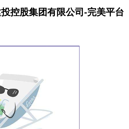
建投控股集团有限公司-完美平台
美平台官网下载的文化
党建之窗
招投标信息