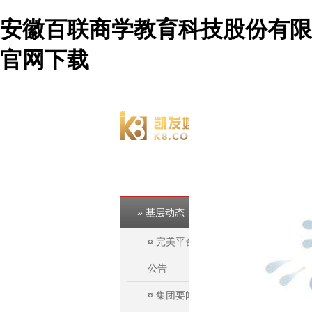
安徽百联商学教育科技股份有限
官网下载
欢迎访问淮北市建投控股集团有限公司官方网站！
» 基层动态
¤
完美平台官网下载的
公告
¤
集团要闻