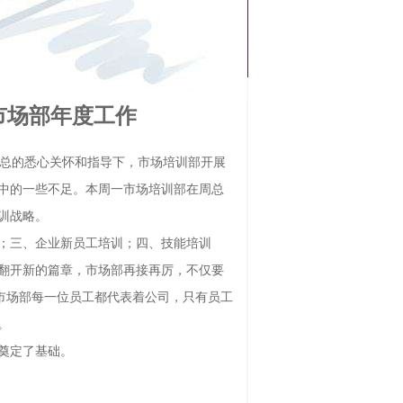
市场部年度工作
总的悉心关怀和指导下，市场培训部开展
中的一些不足。本周一市场培训部在周总
训战略。
；三、企业新员工培训；四、技能培训
翻开新的篇章，市场部再接再厉，不仅要
市场部每一位员工都代表着公司，只有员工
。
奠定了基础。