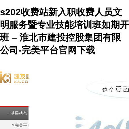
s202收费站新入职收费人员文
明服务暨专业技能培训班如期开
班 – 淮北市建投控股集团有限
公司-完美平台官网下载
欢迎访问淮北市建投控股集团有限公司官方网站！
完美平台
完美平台
» 基层动态
¤
完美平台官网下载的