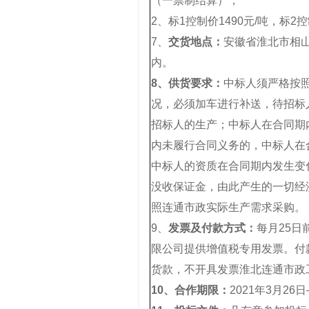
（一票制结算）；
2、标1控制价1490元/吨，标2
7、
交货地点：
安徽省淮北市相
内。
8、
供货要求：
中标人须严格按
况，必须加车进行补送，待招标
招标人的生产；中标人在合同期
内未履行合同义务的，中标人在
中标人的资质在合同期内发生变
没收保证金，由此产生的一切经
照连通市政实际生产需求采购。
9、
发票及付款方式：
每月25
限公司提供增值税专用发票。付
货款，不开具发票淮北连通市政
10、
合作期限：
2021年3月26日