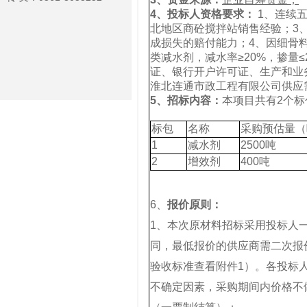
4、
投标人资格要求：
1、连续
北地区商砼搅拌站销售经验；3
成损失的赔付能力；4、因细骨
类减水剂，减水率≥20%，掺量
证、银行开户许可证、生产和业
淮北连通市政工程有限公司供应
5、
招标内容：
本项目共有2个标
标包
名称
采购预估量（
1
减水剂
2500吨
2
增效剂
400吨
6、
报价原则：
1、本次原材料招标采用投标人
同，最低报价的供应商需二次报
验收标准查看附件1）。各投标
不确定因素，采购期间内价格不