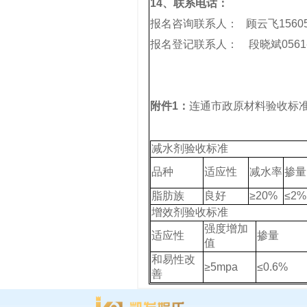
14、
联系电话：
报名咨询联系人： 顾云飞156056
报名登记联系人： 段晓斌0561-386
附件1：
连通市政原材料验收标
减水剂验收标准
品种
适应性
减水率
掺量
脂肪族
良好
≥20%
≤2%
增效剂验收标准
强度增加
适应性
掺量
值
和易性改
≥5mpa
≤0.6%
善