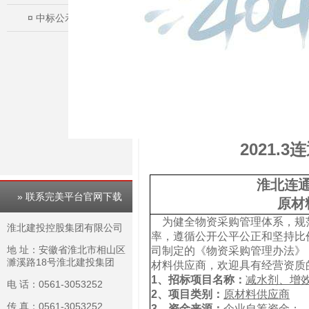
¤
中标公示
2021
淮北连
» 联系完美平台官网下载
原材
为健全物资采购管理体系，规
淮北建投控股集团有限公司
率，遵循公开公平公正和坚持比
地 址：安徽省淮北市相山区
司制定的《物资采购管理办法》
濉溪路18号淮北建投集团
材料供应商，欢迎具有经营资质
1、
招标项目名称：
减水剂、增
电 话：0561-3053252
2、
项目类别：
原材料供应商
传 真：0561-3053252
3、
资金来源：
企业自筹资金；