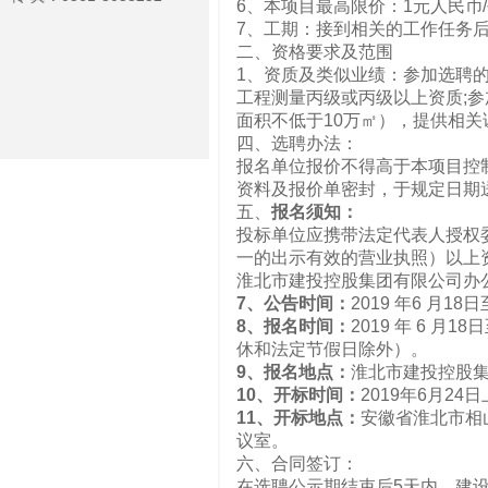
6、本项目最高限价：1元人民币
7、工期：接到相关的工作任务
二、资格要求及范围
1、资质及类似业绩：参加选聘的
工程测量丙级或丙级以上资质;参
面积不低于10万㎡），提供相关
四、选聘办法：
报名单位报价不得高于本项目控
资料及报价单密封，于规定日期
五、
报名须知：
投标单位应携带法定代表人授权
一的出示有效的营业执照）以上
淮北市建投控股集团有限公司办
7
、公告时间：
2019 年6 月18日
8
、报名时间：
2019 年 6 月1
休和法定节假日除外）。
9
、报名地点：
淮北市建投控股集
10
、开标时间：
2019年6月24
11
、开标地点：
安徽省淮北市相
议室。
六、合同签订：
在选聘公示期结束后5天内，建