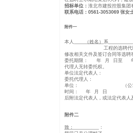
招标单位：
淮北市建投控股集团
联系电话：0561-3053069 张女
附件一
本人
（姓名）
系
（选聘
工程的选聘代理人，全权
修改相关文件及签订合同等选聘
委托期限： 年 月 日至 年
代理人无转委托权。
单位法定代表人： 
委托代理人： （
单位： （公章
时间： 年 月 日
后附法定代表人，或法定代表人
附件二
致：
：