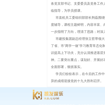
各党支部书记、支委委员及党务工作
临指导，为学员授课。
市直机关工委组织部部长荆磊围绕“机
度辅导，课程主题鲜明，内容丰富、
一步指明了方向，理清了思路；对深入
市建投集团副总经理张立哲带领大家
了省、市“两学一做”学习教育常态
识提高上下功夫，充分认清推进基层
神。二要突出重点，谋划好、开展好2
全面部署，狠抓落实。
学员们纷纷表示，在今后的工作中要
异的成绩迎接党的十九大胜利召开。