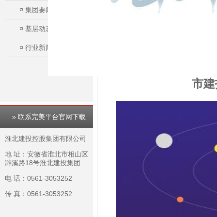
¤
集团要闻
¤
基层动态
¤
行业新闻
市建
» 联系完美平台官网下载
淮北建投控股集团有限公司
地 址：安徽省淮北市相山区
濉溪路18号淮北建投集团
电 话：0561-3053252
传 真：0561-3053252