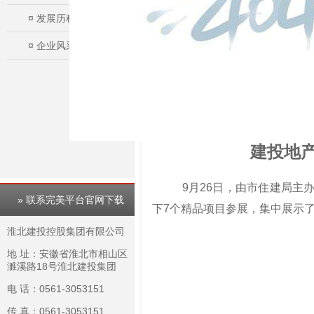
¤
发展历程
¤
企业风采
建投地
9
月
26
日，由市住
建
局主
» 联系完美平台官网下载
下
7
个精品项目参展，集中展示
淮北建投控股集团有限公司
地 址：安徽省淮北市相山区
濉溪路18号淮北建投集团
电 话：0561-3053151
传 真：0561-3053151