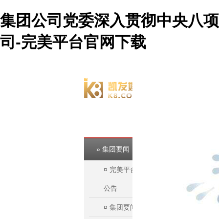
集团公司党委深入贯彻中央八项
司-完美平台官网下载
欢迎访问淮北市建投控股集团有限公司官方网站！
» 集团要闻
¤
完美平台官网下载的
公告
¤
集团要闻