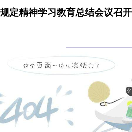
规定精神学习教育总结会议召开 
完美平台官网下载
集团概况
新闻中心
综合业务
完
完美平台官网下载的招贤纳士
联系完美平台官网下载