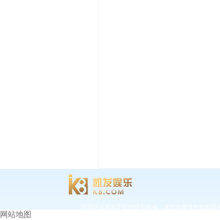
完美平台官网下载的版权所有：淮北市建投控股集
网站地图