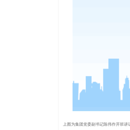
上图为集团党委副书记陈伟作开班讲