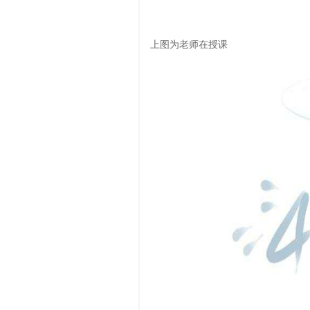
上图为老师在授课