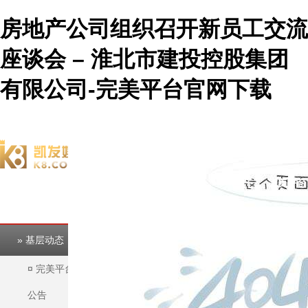
房地产公司组织召开新员工交流
座谈会 – 淮北市建投控股集团
有限公司-完美平台官网下载
欢迎访问淮北市建投控股集团有限公司官方网站！
完美平台
完美平台
» 基层动态
¤
完美平台官网下载的
公告