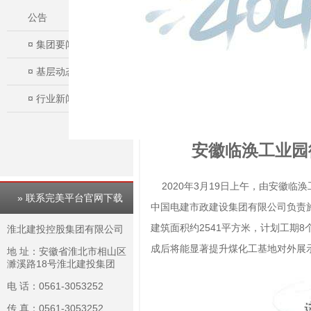
公告
¤
集团要闻
¤
基层动态
¤
行业新闻
安徽临涣工业园
2020年3月19日上午，由安徽临
» 联系完美平台官网下载
中国电建市政建设集团有限公司负责施
建筑面积约2541平方米，计划工期
淮北建投控股集团有限公司
成后将能显著提升煤化工基地对外展
地 址：安徽省淮北市相山区
濉溪路18号淮北建投集团
电 话：0561-3053252
传 真：0561-3053252