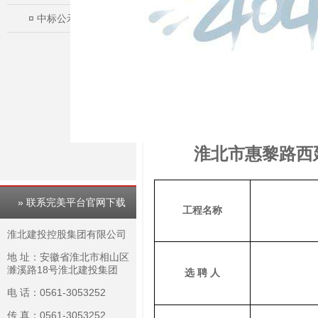
¤
中标公示
淮北市惠黎路西
» 联系完美平台官网下载
工程名称
淮北建投控股集团有限公司
地 址：安徽省淮北市相山区
濉溪路18号淮北建投集团
选 聘 人
电 话：0561-3053252
传 真：0561-3053252