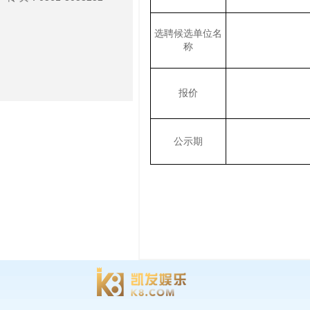
选聘候选单位名
称
报价
公示期