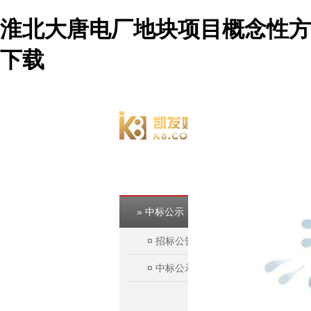
淮北大唐电厂地块项目概念性方
下载
欢迎访问淮北市建投控股集团有限公司官方网站！
» 中标公示
¤
招标公告
¤
中标公示