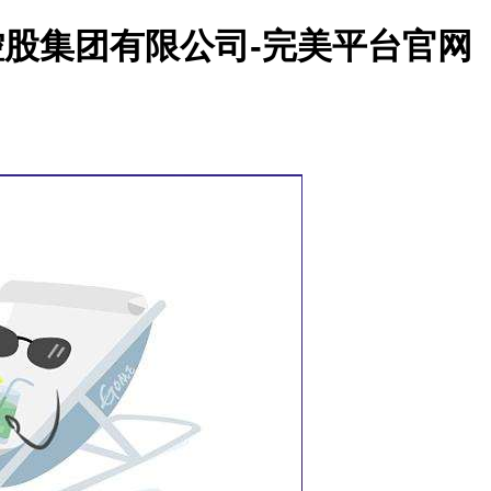
控股集团有限公司-完美平台官网
美平台官网下载的文化
党建之窗
招投标信息