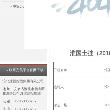
¤
中标公示
淮国土挂（20
工程名称
淮
» 联系完美平台官网下载
淮北建投控股集团有限公司
选聘人
淮
地 址：安徽省淮北市相山区
濉溪路18号淮北建投集团
电 话：0561-3053252
评选日期
20
传 真：0561-3053252