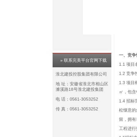
一、竞争
» 联系完美平台官网下载
1.1 
1.2 
淮北建投控股集团有限公司
1.3 
地 址：安徽省淮北市相山区
濉溪路18号淮北建投集团
㎡，包含
电 话：0561-3053252
1.4 
传 真：0561-3053252
松惬意的
留，拥有
工程进行