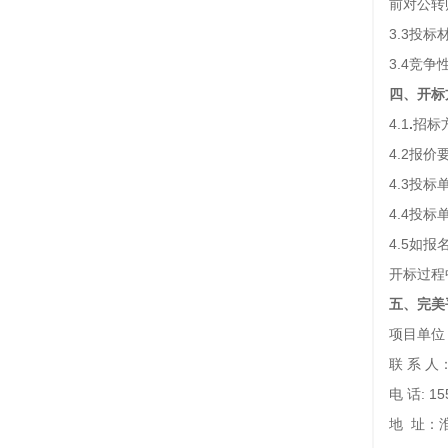
前对公转
3.3投标
3.4竞
四、开标
4.1
.
招标
4.2报
4.3投
4.4投
4.5如
开标过程
五
、
完美
项目单位
联 系 
电 话: 15
地 址：