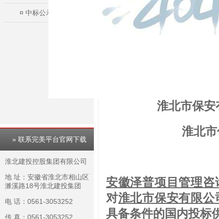
¤
中标公示
淮北市保安
淮北市
» 联系完美平台官网下载
淮北建投控股集团有限公司
地 址：安徽省淮北市相山区
安徽泽普项目管理咨
濉溪路18号淮北建投集团
对
淮北市保安有限公
电 话：0561-3053252
具备条件的国内投标
传 真：0561-3053252