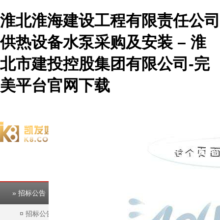
淮北淮海建设工程有限责任公司
供热设备水泵采购及安装 – 淮
北市建投控股集团有限公司-完
美平台官网下载
欢迎访问淮北市建投控股集团有限公司官方网站！
完美平台
完美平台
» 招标公告
¤
招标公告