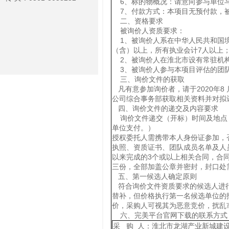
6、标的物概况：请意向参与单位与
7、付款方式：本项目无预付款，被
二、资格要求
被询价人资质要求：
1、被询价人系在中华人民共和国境
（含）以上，所有执业会计7人以上
2、被询价人在淮北市设有常驻机构
3、被询价人参与本项目评估的团队
三、询价文件的获取
凡有意参加询价者，请于2020年8 月
公司综合事务部获取相关资料并对拟
四、询价文件的递交及内容要求
询价文件递交（开标）时间及地点：美
单位支付。）
授权委托人需携带本人身份证参加，
执照、资质证书、团队成员名单及人
以来完成的3个或以上相关合同，合
三份，全部加盖公章并密封，封口处
五、第一候选人确定原则
符合询价文件资质要求的候选人进行
替补，但价格执行第一名候选单位的
价，采购人可视其为恶意竞价，扰乱
六、完美平台官网下载的联系方式
采 购 人：淮北市龙湖产业新城建