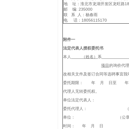
地 址：淮北市龙湖开发区龙旺路1
邮 编: 235000
联 系 人：杨春雨
电 话：18056115170
附件一
法定代表人授权委托书
本人
（姓名）
系
（报价
项目
的询价代
改相关文件及签订合同等选聘事宜我
委托期限： 年 月 日至 年
代理人无转委托权。
单位法定代表人： （
委托代理人： （签
单位： （公章
时间： 年 月 日