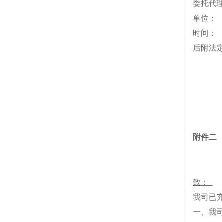
委托
单位
时间：
后附法
附件二
致：
我司已
一、我