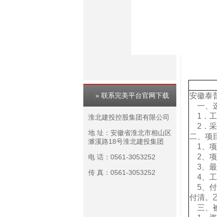
安徽泰
» 联系完美平台官网下载
一、选
1．工
淮北建投控股集团有限公司
2．采
地 址：安徽省淮北市相山区
二、项
濉溪路18号淮北建投集团
1、项
2、项
电 话：0561-3053252
3、最
传 真：0561-3053252
4、工
5、付
付清。
三、被