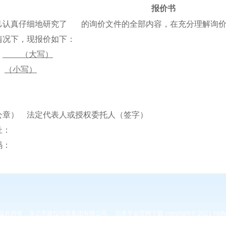
报价书
己认真仔细地研究了 的询价文件的全部内容，在充分理解询价
情况下，现报价如下：
：
（大写）
（小写）
公章） 法定代表人或授权委托人（签字）
位地址：
政编码：
 话：
的版权所有：淮北市建投控股集团有限公司
完美平台官网下载 copyright © 2021 hbjtw