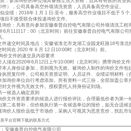
质：参加询价的单位须具备独立法人资格，且具有有效的营业执
印件），公司具备高空外墙清洗资质，人员具备高空作业证。
业绩：2016年 1 月 1 日-至今，服务高空作业项目不低于 5 个
项目不接受联合体投递询价文件。
询价：凡有意向参加安徽泰普自控电气有限公司外墙清洗工程询价
20年6月11日17：00（北京时间）前往安徽泰普自控电气有限公
系。
件递交时间及地点：安徽省淮北市龙湖工业园龙旺路18号淮北
时间在 2020 年 6 月 12 日10:00时（北京时间）前。
价文件的递交及内容要求
人须在2020年6月12日上午10:00时（北京时间）携带询价
带本人身份证参加，否则视为无效。被询价人制作的询价文件包
业执照复印件、公司相关资质证明、人员证件、业绩证明材料（
参加询价单位自行考虑添加。所有资料一式三份，全部加盖公章
密封文件视为无效文件。授权委托人持身份证到场。
一候选人确定原则
价文件资质要求的候选人进行报价评比，合理最低价者为第一
由第二名替补，但价格执行第一名候选单位的报价，如无合适候
被询价人报价远低于市场价，采购人可视其为恶意竞价，扰乱市
美平台官网下载的联系方式
 人：安徽泰普自控电气有限公司