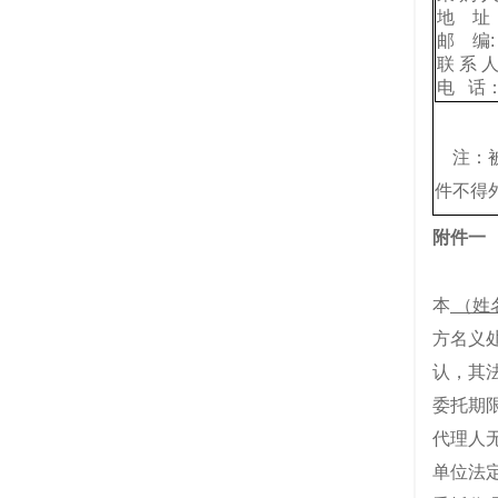
地 址
邮 编: 
联 系 
电 话：0
注：被
件不得
附件一
本
（姓
方名义
认，其
委托期
代理人
单位法