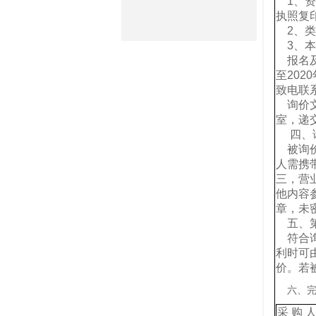
1、资
执照复
2、类似
3、本
报名及
至20
致电联
询价文
室，递交
四、询
被询价
人需携
三，营
他内容
章，未
五、第
符合询
利时可
价。若
六、完
采 购