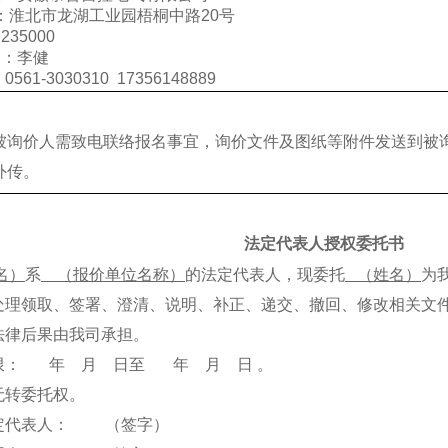
：淮北市龙湖工业园梧桐中路20号
235000
人：李健
561-3030310 17356148889
询价人需致电联络报名事宜，询价文件及图纸等附件发送到被
外传。
法定代表人授权委托书
名）
系
（报价单位名称）
的法定代表人，现委托
（姓名）
为
处理领取、签署、澄清、说明、补正、递交、撤回、修改相关文
法律后果由我司承担。
限： 年 月 日至 年 月 日 。
无转委托权。
定代表人： （签字）