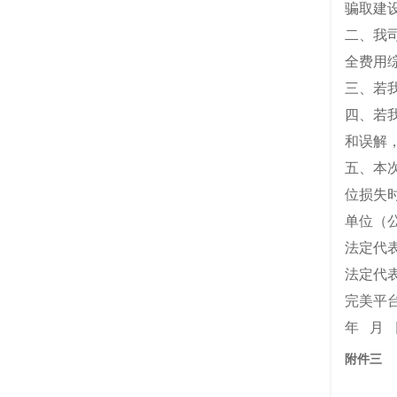
骗取建
二、我
全费用
三、若
四、若
和误解
五、本
位损失
单
法定代
法定代
完美平
年 月 
附件三