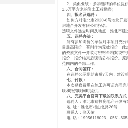
2、类似业绩：参加选聘的单位提供2
1.5万平方米的岩土工程勘察）
四、
报名及选聘：
如你方对淮北市2020-8号地块开发
房地产开发有限公司报名。
选聘文件递交时间及地点：淮北市建投房
五、选聘办法：
所有参加询价的单位对本项目充分理
目最高限价，否则作为无效报价；此
的资质文件一并装订密封至档案袋中
报价，报价结束后现场公布报价。原
范围内的全部工作。
六、合同签订：
在选聘公示期结束后7天内，建设单
七、付款：
本次勘察费用在施工许可证办理完毕
联和抵扣联同时提供。
八、
完美平台官网下载的联系方式
选聘人：淮北市建投房地产开发有
地 址：淮北市相山北路26号
联系人：张天佑
电 话：19956118023、0561-305