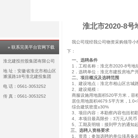
淮北市2020-
我公司现经我公司物资采购领导小组
» 联系完美平台官网下载
下：
一、选聘条件
淮北建投控股集团有限公司
1．工程名称：淮北市2020-8号
地 址：安徽省淮北市相山区
2．选聘单位：淮北市建投房地产
濉溪路18号淮北建投集团
二、项目概况及选聘范围
1、建设地点：淮北市相山区古城
电 话：0561-3053252
2、建设规模：
商服设施用地面积520平方米，容积率
传 真：0561-3053252
居住用地面积4679.5平方米，1.0<
综合建筑密度≤30%
3、项目内容：本勘察内容包括初
4、本项目最高限价：3万元人民币
5、工期及明细：接到甲方的通知起
三、选聘人资格要求
1、资质：参加选聘的单位须具备岩