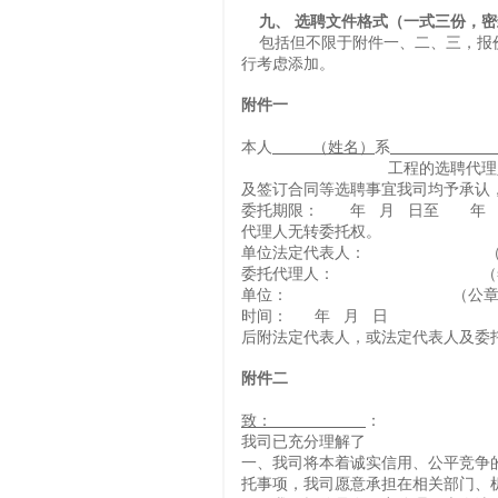
九、
选聘文件格式（一式三份，密
包括但不限于附件一、二、三，报价
行考虑添加。
附件一
本人
（姓名）
系
（选聘
工程的选聘代理人，全权以我
及签订合同等选聘事宜我司均予承认
委托期限： 年 月 日至 年 
代理人无转委托权。
单位法定代表人： （
委托代理人： （签
单位： （公章
时间： 年 月 日
后附法定代表人，或法定代表人及委
附件二
致：
：
我司已充分理解了 招标的相
一、我司将本着诚实信用、公平竞争
托事项，我司愿意承担在相关部门、