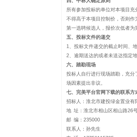
四
、中标人确定原则
所有参加投标的单位对本项目充
不得高于本项目控制价，否则作
第一选聘候选人，报价次低者为
五
、投标文件的递交
1、投标文件递交的截止时间、
2、逾期送达的或者未送达指定
六、踏勘现场
投标人自行进行现场踏勘，充分
场因素提出非议。
七、完美平台官网下载的联系方
招标人：淮北市建投绿金置业有
地 址：淮北市相山区相山路26
邮 编：235000
联系人：孙先生