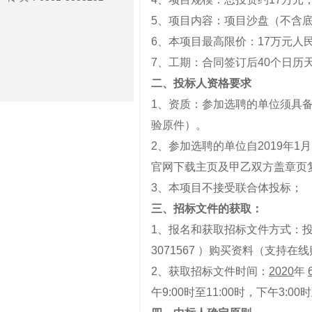
5、项目内容：项目沙盘（不含底
6、本项目最高限价：17万元
7、工期：合同签订后40个日历
二、投标人资格要求
1、资质：参加选聘的单位须具
验原件）。
2、参加选聘的单位自2019年
官网下载主页及甲乙双方盖章页
3、本项目不接受联合体投标；
三、招标文件的获取：
1、报名和获取招标文件方式：投
3071567 ）购买资料（支持
2、获取招标文件时间：
2020
年
午9:00时至11:00时，下午3:0