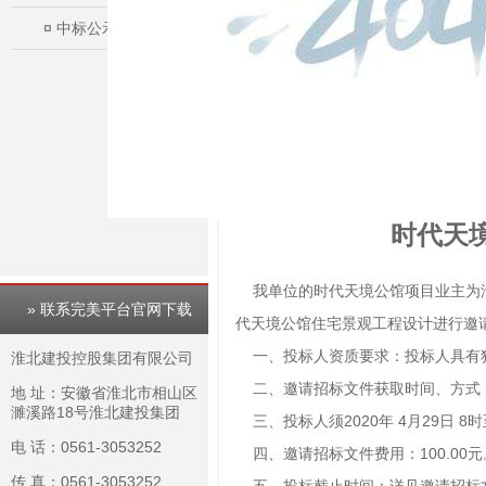
¤
中标公示
时代天
我单位的时代天境公馆项目业主为淮
» 联系完美平台官网下载
代天境公馆住宅景观工程设计进行邀
一、投标人资质要求：投标人具有独
淮北建投控股集团有限公司
二、邀请招标文件获取时间、方式
地 址：安徽省淮北市相山区
濉溪路18号淮北建投集团
三、投标人须2020年 4月29日 8
电 话：0561-3053252
四、邀请招标文件费用：100.00元
传 真：0561-3053252
五、投标截止时间：详见邀请招标