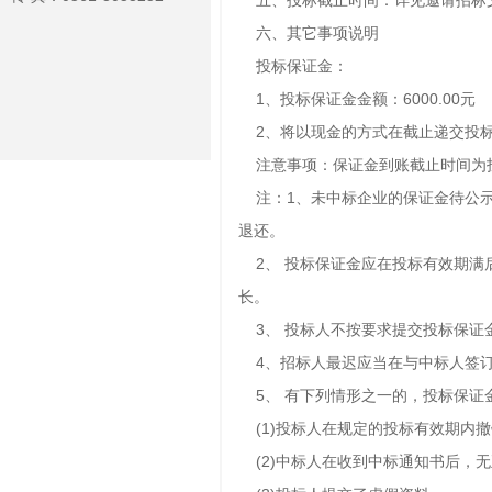
六、其它事项说明
投标保证金：
1、投标保证金金额：6000.00元
2、将以现金的方式在截止递交投标
注意事项：保证金到账截止时间为
注：1、未中标企业的保证金待公示
退还。
2、 投标保证金应在投标有效期满
长。
3、 投标人不按要求提交投标保证
4、招标人最迟应当在与中标人签订
5、 有下列情形之一的，投标保证
(1)投标人在规定的投标有效期内
(2)中标人在收到中标通知书后，