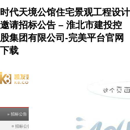
时代天境公馆住宅景观工程设计
邀请招标公告 – 淮北市建投控
股集团有限公司-完美平台官网
下载
欢迎访问淮北市建投控股集团有限公司官方网站！
完美平台
完美平台
» 招标公告
¤
招标公告