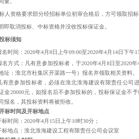
同量。
人资格要求部分经招标单位初审合格后，方可领取招标
明即取消投标、中标资格并没收投标保证金。
投标须知
名时间：2020年
4
月
8
日上午
09:00至2020年
4
月
14
日
下
午
1
名方式：凡有意参加投标者，于2020年
4
月
8
日至
2020年
地址：淮北市
杜集区开渠路一号
）报名并领取相关资料。
凡有意参加投标者，必须在
淮北淮海建设
有限
责任
公司
证金
2
0
000
元，如报名后不参加投标的，投标保证金不予
司报名，其投标资料将被拒收。
开标时间及开标地点
标时间：2020年
4
月
15
日
上
午
10
时
3
0分；
标地点：
淮北淮海建设工程有限责任公司
会议室