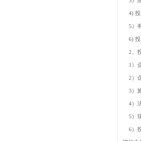
3
）
4
)
投
5
）
6
)
2、投
1）企
2）企
3）施
4）法
5）
6）投