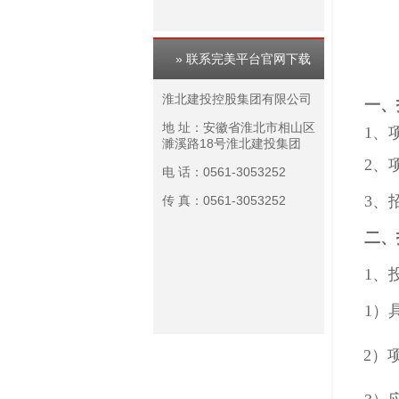
» 联系完美平台官网下载
淮北建投控股集团有限公司
一、
地 址：安徽省淮北市相山区
1、项
濉溪路18号淮北建投集团
2、
电 话：0561-3053252
3、
传 真：0561-3053252
二、
1、投
1）
2）