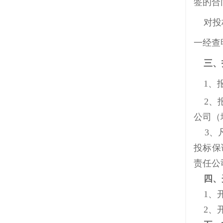
签的合
对投标
一经查
三、
1、报
2、报
公司（
3
、
投标保
责任
公
四、
1、开
2、开