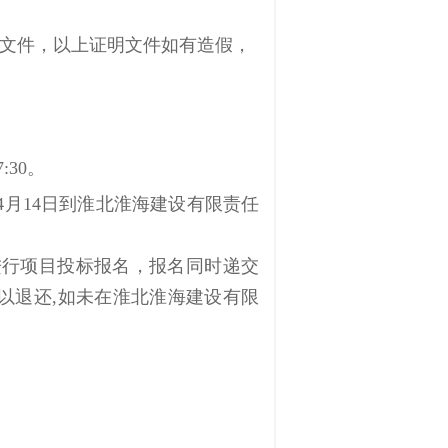
文件，以上证明文件如有造假，
7
:
3
0
。
4
月
14
日到
淮北淮海建设
有限
责任
进行项目投标报名，报名同时递交
以退还
,如未在
淮北淮海建设
有限