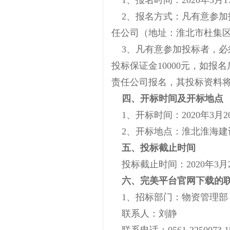
2、报名方式：凡有意参加投
任公司（地址：淮北市杜集
3、凡有意参加投标者，必
投标保证金10000元，如
责任公司报名，其投标资料
四、开标时间及开标地点
1、开标时间：2020年3月2
2、开标地点：淮北淮海建
五、投标截止时间
投标截止时间：2020年3月2
六、完美平台官网下载的
1、招标部门：物资管理部
联系人：刘静
联系电话：0561-2250073 151