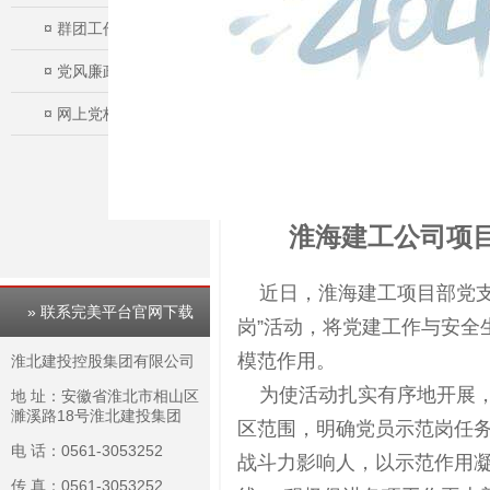
¤
群团工作
¤
党风廉政
¤
网上党校
淮海建工公司项
近日，淮海建工项目部党支
» 联系完美平台官网下载
岗”活动，将党建工作与安全
模范作用。
淮北建投控股集团有限公司
为使活动扎实有序地开展，
地 址：安徽省淮北市相山区
濉溪路18号淮北建投集团
区范围，明确党员示范岗任
电 话：0561-3053252
战斗力影响人，以示范作用凝
传 真：0561-3053252