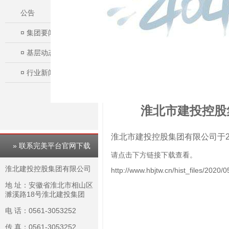
公告
¤
集团要闻
¤
基层动态
¤
行业新闻
淮北市建投控股
淮北市建投控股集团有限公司于2
» 联系完美平台官网下载
请点击下方链接下载查看。
淮北建投控股集团有限公司
http://www.hbjtw.cn/hist_files/202
地 址：安徽省淮北市相山区
濉溪路18号淮北建投集团
20
电 话：0561-3053252
传 真：0561-3053252