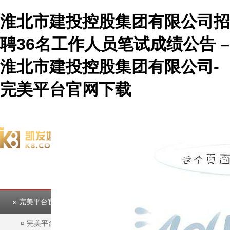
淮北市建投控股集团有限公司招
聘36名工作人员笔试成绩公告 –
淮北市建投控股集团有限公司-
完美平台官网下载
欢迎访问淮北市建投控股集团有限公司官方网站！
完美平台
完美平台
» 完美平台官网下载的公告
¤
完美平台官网下载的