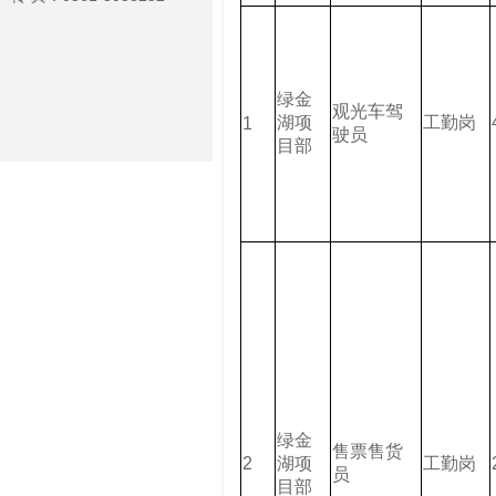
绿金
观光车驾
湖项
工勤岗
1
驶员
目部
绿金
售票售货
2
湖项
工勤岗
员
目部