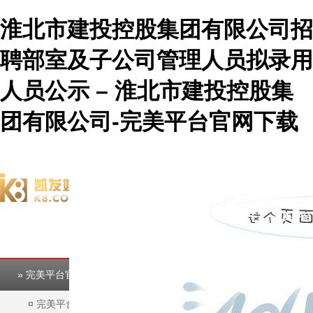
淮北市建投控股集团有限公司招
聘部室及子公司管理人员拟录用
人员公示 – 淮北市建投控股集
团有限公司-完美平台官网下载
欢迎访问淮北市建投控股集团有限公司官方网站！
完美平台
完美平台
» 完美平台官网下载的公告
¤
完美平台官网下载的