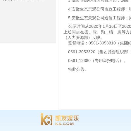
3.临涣管廊公司运营管理岗：刘傲
4.安徽生态景观公司市政工程师：
5.安徽生态景观公司造价工程师：
公示时间从2020年1月16日至2
上述同志在德、能、勤、绩、廉等方
（人力资源部）反映。
监督电话：0561-3053310（集
0561-3053320（集团党委组织
0561-12380（专用举报电话）。
特此公告。