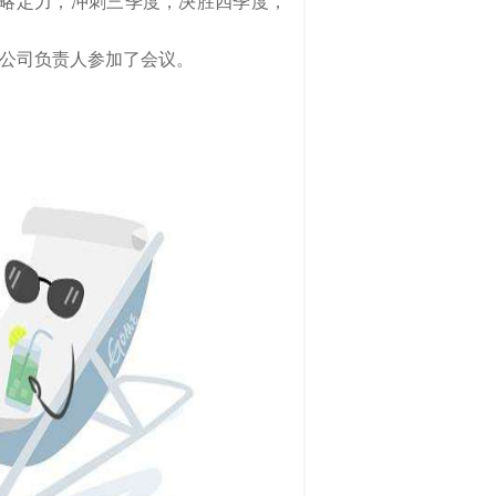
略定力，冲刺三季度，决胜四季度，
子公司负责人参加了会议。