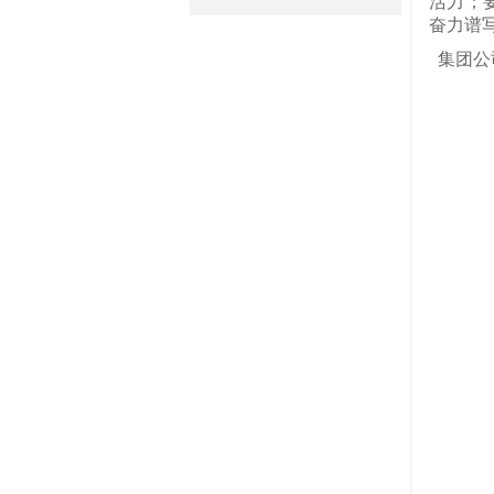
活力；
奋力谱
集团公