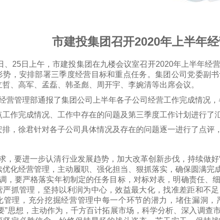
市建投集团召开2020年上半年
4日、25日上午，市建投集团在九楼会议室召开2020年上半年
形势，安排部署三季度经营目标和重点任务。集团公司党委副书
立哲、高军、孟磊、韩圣彪、周开宇、李婉清等出席会议。
经营管理部通报了集团公司上半年各子公司经营工作完成情况，各
点工作完成情况、工作中存在的问题及第三季度工作计划进行了
安排，徐君针对各子公司具体情况及存在的问题逐一进行了点评
求，要进一步认清行业发展趋势，加大改革创新步伐，持续做好“降
续优化经营管理，主动履职、强化担当、狠抓落实，确保圆满完
调，要严格落实年初制定的任务目标，对标对表，明确责任、细
营严抓管理，坚持以利润为中心，效益最大化，找准差距和不足
化管理，充分挖掘经营管理中每一个环节的潜力，堵住漏洞，
靠要”思想，主动作为，千方百计拓展市场，科学分析、深入调查