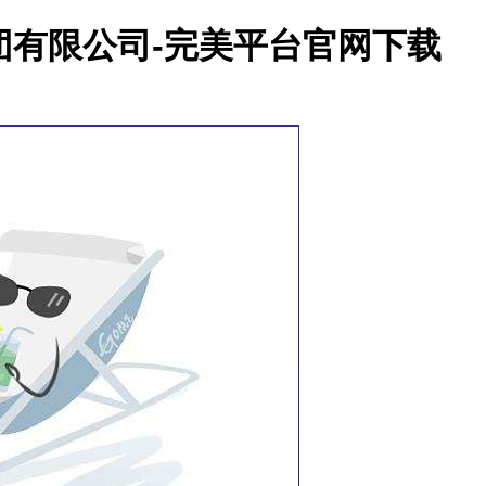
集团有限公司-完美平台官网下载
美平台官网下载的文化
党建之窗
招投标信息