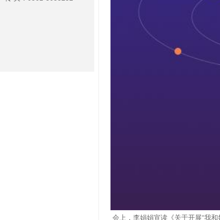
会上，李娟娟宣读《关于开展“我和妈