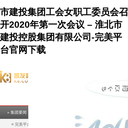
市建投集团工会女职工委员会召
开2020年第一次会议 – 淮北市
建投控股集团有限公司-完美平
台官网下载
欢迎访问淮北市建投控股集团有限公司官方网站！
完美平台
完美平台
» 集团要闻
¤
完美平台官网下载的