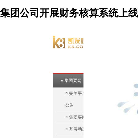
集团公司开展财务核算系统上线
欢迎访问淮北市建投控股集团有限公司官方网站！
» 集团要闻
¤
完美平台官网下载的
公告
¤
集团要闻
¤
基层动态