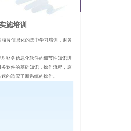
实施培训
财务核算信息化的集中学习培训，财务
对财务信息化软件的细节性知识进
财务软件的基础知识，操作流程，原
迅速的适应了新系统的操作。