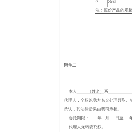
3
浴霸
注：报价产品的规
附件二
本人
（姓名）
系
（投标
代理人，全权以我方名义处理领取、
承认，其法律后果由我司承担。
委托期限： 年 月 日至 年
代理人无转委托权。