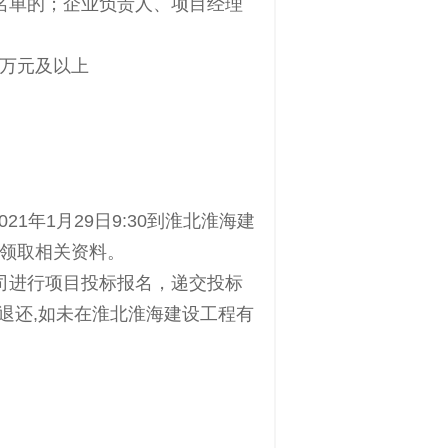
名单的；企业负责人、项目经理
0万元及以上
21年1月29日9:30到淮北淮海建
并领取相关资料。
司进行项目投标报名，递交投标
退还,如未在淮北淮海建设工程有