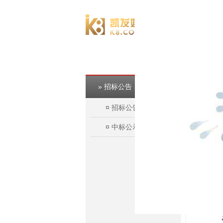
欢迎访问淮北市建投控股集团有限公司官方网站！
» 招标公告
¤
招标公告
¤
中标公示