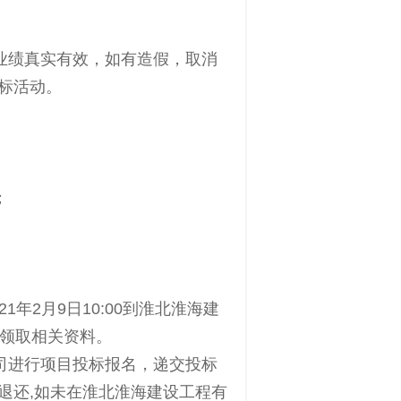
业绩真实有效，如有造假，取消
标活动。
；
1年2月9日10:00到淮北淮海建
并领取相关资料。
司进行项目投标报名，递交投标
退还,如未在淮北淮海建设工程有