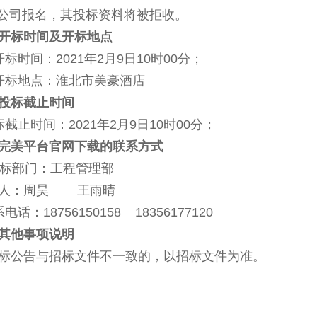
公司报名，其投标资料将被拒收。
开标时间及开标地点
标时间：2021年2月9日10时00分；
标地点：淮北市美豪酒店
投标截止时间
止时间：2021年2月9日10时00分；
美平台官网下载的联系方式
部门：工程管理部
人：周昊 王雨晴
：18756150158 18356177120
其他事项说明
公告与招标文件不一致的，以招标文件为准。