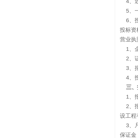
4、近
5、一
6、投
投标资
营业执
1、企
2、证
3、拟
4、投
三、
1、报名
2、报名
设工程
3、凡
保证金