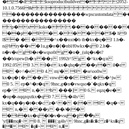
�(\�dlksoproductbuildver�2052-
10.1.0.7566&
����������������wpscustomdata
����������������
p�xksks�.��������
��p�9�.�� �� $� h9
l$� � � �^x��nxt�b th�kx�q�f 1.h�-
n@bry��v �1u,g�n�[�nbl/f0wkx�q0 2.h�-
n�v�eg0�e�wqso0rg �n�_(ulq�s�t?
��b/opew[h�:y ��y 1992t^5g �^kx�q:n
1992.05 0 3. l�e kx�qhq�y ��y� il�e
0 �t<\�e 0 4. m|/� 0 �se\oo0w
kx�q�{�y ��y vnws��l 0 �ls�^jw
0 5.  ep�^�r�q 9hnc,g�n�vwqso�`�qkx�q
ep�^ 0 n,� b ���] 0 6. eqzq�e�
�np�-nqqzqxtkx�q0 7. y�4ls^
kx�q��y�t�c�c z�^� �|� 0 �q�~
0 n,� � ��y ��/�|�
�b�kx�q�ǐ�v�vsq�ջ ��y
'yf[��mq�~ 0 8.  ���{:g4ls^ 9hnc,g�n�c�c z�^kx�q
�|� 0 �q�~ 0 n,�