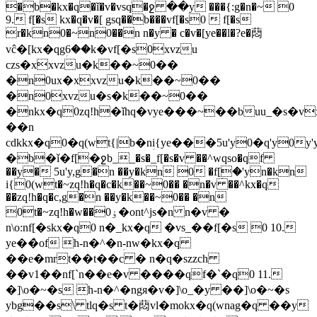
�b�kx�q�ǐ�v�vsq�ջ ��y ���{:g�n�~ 0
9. f[�s kx�q�v�[ gsq��b���vf[�s0  f[�s
r�kn0�~n0��n n�y � c�v�[ye��l�?e�蕄
vĉ�[kx�qgؚ6��k�vf[�s0xvzu
czs�xxvzu�k��~0��
�n0ux�xxvzu�k��~0��
�n0xvzu�s�k��~0��
�nkx�q0zq!h�ǐhq�vye���~��buu_�s�v
��n
cdkkx�q0�q(wt{|b�nؚi{ye���5u'y0�q'y0y'y
�b�ǐ�f[�ջb__�s�_f[�s�v ��^wqso�qf
��y� 5u'y,g�n ��y�kn 0 �f[ؚ�'yn�kn
i{0(wt�~zq!h�q�c�k��~0�� �n�v ��^kx�q
��zq!h�q�c,g�n ��y�k��~0�� �n
0t�~zq!h�w��0ۏ�ont^js�n n�v �
n\o:nf[�skx�q0 n�_kx�q �vs_��f[�s 0 10.
ye��̀of h-n�^�nؚ-nw�kx�q
��e�mrt��t��c � n�q�szzch
��v1��nf[`n��e�v ����qf�`�q0 11.
�]\o�~�s h-n�^�ngя�v�]\o_�y ��]\o�~�s
ybg��s\ tlq�s t�蕄vl�mokx�q(wnag�q ��y