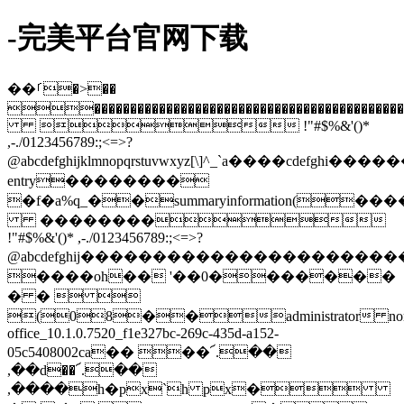
-完美平台官网下载
��ࡱ�>��
�����������������������������������������������
 !"#$%&'()*
,-./0123456789:;<=>?
@abcdefghijklmnopqrstuvwxyz[\]^_`
entry��������
�f�a%q_��summaryinformation(�
��������
!"#$%&'()* ,-./0123456789:;<=>?
@abcdefghij�����������������
����oh�� '��0�������
� �  
(08��administrator n
office_10.1.0.7520_f1e327bc-269c-435d-a152-
05c5408002ca�� ��՜.��
,��d��՜.��
,����h�px`h px�