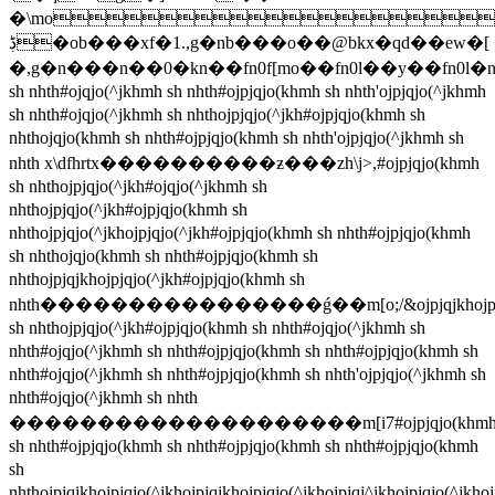
�\mo
ڋ�ob���xf�1.,g�nb���o��@bkx�qd��ew�[
�,g�n���n��0�kn��fn0f[mo��fn0l��y��fn0l�