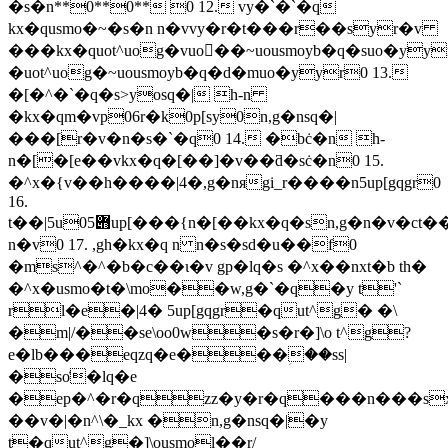
�s�n**0**0** 0 12. vy�`�`�q
kx�qusmo�~�s�n n�vvy�r�t���r��syr�v
���kx�quot^uog�vuo��~uousmoyb�q�suo�yy
�uot^uog�~uousmoyb�q�d�muo�yyr0 13.
�[�^�`�q�s>yosq�| h-n
�kx�qm�vp06r�k0p[sy0n,g�nsq�|
���[r�v�n�s�`�q0 14. �bċ�n h-
n�[�[e��vkx�q�[��]�v��ƌ�sċ�n0 15.
�^x�{v��h����|4�,g�nяgi_r����n5up[gqgr0
16.
t��|5u݋05up[���{n�[��kx�q�sn,g�n�v�ct��|
n�v0 17. ,gh�kx�q n n�s�sd�u��f0
�ms^�^�b�c��ɩ�v gp�lq�s �^x��nxt�b th�
�^x�usmo�t�\mo��w,g�`�q�y t'`
rl�e�|4� 5up[gqgr�qut^g� �\
�m|/��se\oo0w�s�r�]\o t^g?
e�lb���eqzq�e���ؚ��ss|
�so͑�lq�e
�ep�^�r�qzz�y�r�q���n���sx
��v�|�n^\�_kx �n,g�nsq�|�y
t�qut^g�]\ousmol��r/