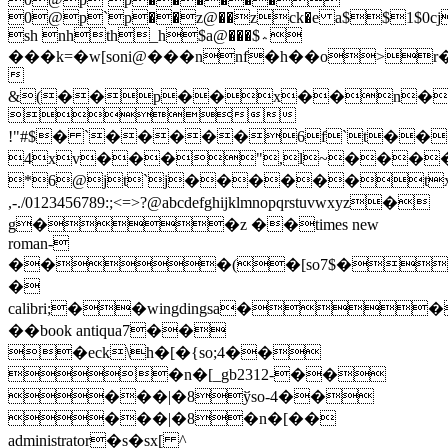
�o>r�

&(��p��x��n

!"#$� `�����6f`t��
4xv���",l~���
*6@jt`j������tx
,-./0123456789:;<=>?@abcdefghijklmnopqrstuvwxyz�
g��z ��times new
roman-
���(�[so7$�
�
calibri;��wingdingsa�
��book antiqua7��
�eck\h�[�{so;4��
�n�[_gb2312-��
���|�8ўso-4��
���|�8�n�[��
administrator�s�sx[ ^